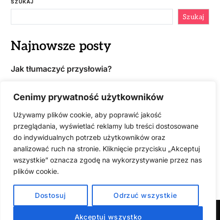
SZUKAJ
Szukaj
Najnowsze posty
Jak tłumaczyć przysłowia?
Jak przetłumaczyć stronę na WordPressie?
Cenimy prywatność użytkowników
Faktura w języku obcym – czy istnieje obowiązek
przetłumaczenia?
Używamy plików cookie, aby poprawić jakość
przeglądania, wyświetlać reklamy lub treści dostosowane
Jak zdobyć zlecenia na tłumaczenia?
do indywidualnych potrzeb użytkowników oraz
analizować ruch na stronie. Kliknięcie przycisku „Akceptuj
Jaki tłumacz najlepiej tłumaczy?
wszystkie” oznacza zgodę na wykorzystywanie przez nas
plików cookie.
KATEGORIE
Dostosuj
Odrzuć wszystkie
Akceptuj wszystko