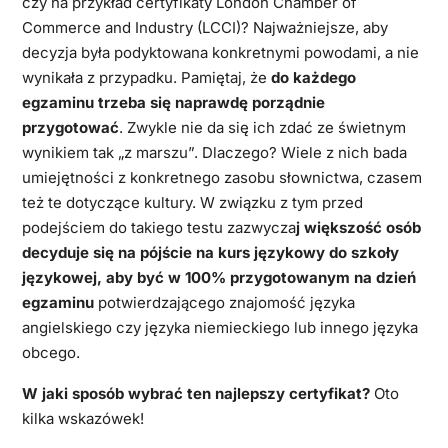
czy na przykład certyfikaty London Chamber of
Commerce and Industry (LCCI)? Najważniejsze, aby
decyzja była podyktowana konkretnymi powodami, a nie
wynikała z przypadku. Pamiętaj, że
do każdego
egzaminu trzeba się naprawdę porządnie
przygotować
. Zwykle nie da się ich zdać ze świetnym
wynikiem tak „z marszu”. Dlaczego? Wiele z nich bada
umiejętności z konkretnego zasobu słownictwa, czasem
też te dotyczące kultury. W związku z tym przed
podejściem do takiego testu zazwycza
j większość osób
decyduje się na pójście na kurs językowy do szkoły
językowej, aby być w 100% przygotowanym na dzień
egzaminu
potwierdzającego znajomość języka
angielskiego czy języka niemieckiego lub innego języka
obcego.
W jaki sposób wybrać ten najlepszy certyfikat?
Oto
kilka wskazówek!