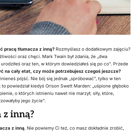
yć pracę tłumacza z inną?
Rozmyślasz o dodatkowym zajęciu?
liwości oraz chęci. Mark Twain był zdania, że „dwa
 urodziłeś oraz ten, w którym dowiedziałeś się po co”. Przede
 na cały etat, czy może potrzebujesz czegoś jeszcze?
ieneś pójść. Nie bój się jednak „spróbować”, tylko w ten
ak to powiedział kiedyś Orison Swett Marden: „uśpione głęboko
nie, o których istnieniu nawet nie marzył; siły, które,
izowałyby jego życie”.
 z inną?
acza z inną
. Nie powiemy Ci też, co masz dokładnie zrobić,