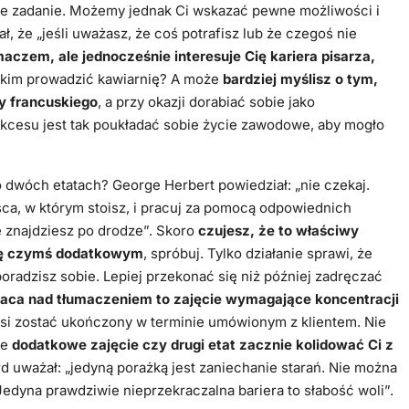
je zadanie. Możemy jednak Ci wskazać pewne możliwości i
, że „jeśli uważasz, że coś potrafisz lub że czegoś nie
aczem, ale jednocześnie interesuje Cię kariera pisarza,
skim prowadzić kawiarnię? A może
bardziej myślisz o tym,
y francuskiego
, a przy okazji dorabiać sobie jako
kcesu jest tak poukładać sobie życie zawodowe, aby mogło
 dwóch etatach? George Herbert powiedział: „nie czekaj.
sca, w którym stoisz, i pracuj za pomocą odpowiednich
e znajdziesz po drodze”. Skoro
czujesz, że to właściwy
się czymś dodatkowym
, spróbuj. Tylko działanie sprawi, że
poradzisz sobie. Lepiej przekonać się niż później zadręczać
aca nad tłumaczeniem to zajęcie wymagające koncentracji
si zostać ukończony w terminie umówionym z klientem. Nie
że
dodatkowe zajęcie czy drugi etat zacznie kolidować Ci z
rd uważał: „jedyną porażką jest zaniechanie starań. Nie można
Jedyna prawdziwie nieprzekraczalna bariera to słabość woli”.