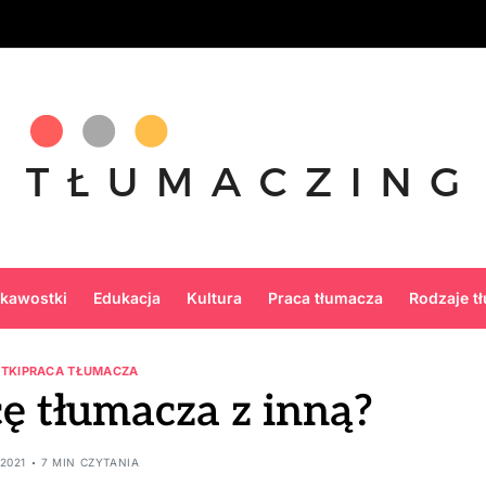
ekawostki
Edukacja
Kultura
Praca tłumacza
Rodzaje t
TKI
PRACA TŁUMACZA
cę tłumacza z inną?
2021
7 MIN CZYTANIA