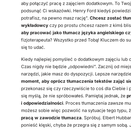
aby połączyć pracę z zajęciem dodatkowym. To Two
podsunąć Ci wskazówki. Henry Ford kiedyś powiedział
potrafisz, na pewno masz rację”.
Chcesz zostać tłum
wykładowcy
czy po prostu chcesz razem z kimś bli
aby pracować jako tłumacz języka angielskiego cz
fizjoterapeuta? Wszystko przed Tobą! Kluczem do su
się to udać.
Kiedy najlepiej pomyśleć o dodatkowym zajęciu lub o
Czas nigdy nie będzie „odpowiedni”. Zacznij od miej
narzędzi, jakie masz do dyspozycji. Lepsze narzędzi
moment, aby oprócz tłumaczenia tekstów zająć 
przekonasz się czy rzeczywiście to coś dla Ciebie i 
się myślą, że nie spróbowałeś. Pamiętaj jednak, że
pr
i odpowiedzialności
. Proces tłumaczenia zawsze mu
możesz sobie więc pozwolić na sytuacje tego typu, 
pracą w zawodzie tłumacza
. Spróbuj. Elbert Hubba
ponieść klęski, chyba że przegra się z samym sobą. 