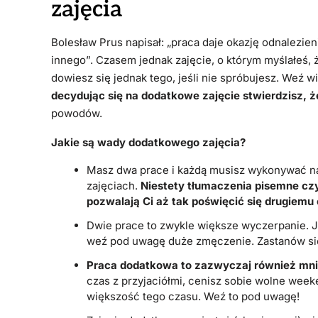
zajęcia
Bolesław Prus napisał: „praca daje okazję odnalezien
innego”. Czasem jednak zajęcie, o którym myślałeś, że
dowiesz się jednak tego, jeśli nie spróbujesz. Weź w
decydując się na dodatkowe zajęcie stwierdzisz, że
powodów.
Jakie są wady dodatkowego zajęcia?
Masz dwa prace i każdą musisz wykonywać na
zajęciach.
Niestety tłumaczenia pisemne czy
pozwalają Ci aż tak poświęcić się drugiemu
Dwie prace to zwykle większe wyczerpanie. Je
weź pod uwagę duże zmęczenie. Zastanów się
Praca dodatkowa to zazwyczaj również mnie
czas z przyjaciółmi, cenisz sobie wolne weeke
większość tego czasu. Weź to pod uwagę!