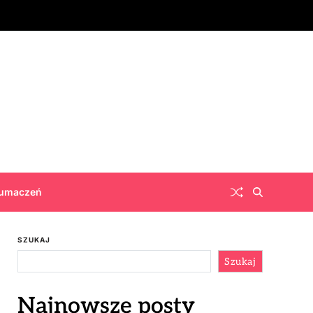
łumaczeń
SZUKAJ
Szukaj
Najnowsze posty