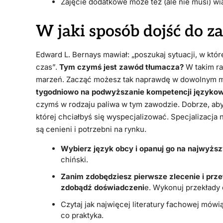
Zajęcie dodatkowe może też (ale nie musi) w
W jaki sposób dojść do 
Edward L. Bernays mawiał: „poszukaj sytuacji, w któr
czas”.
Tym czymś jest zawód tłumacza?
W takim ra
marzeń. Zacząć możesz tak naprawdę w dowolnym mi
tygodniowo na podwyższanie kompetencji językow
czymś w rodzaju paliwa w tym zawodzie. Dobrze, abyś 
której chciałbyś się wyspecjalizować. Specjalizacja n
są cenieni i potrzebni na rynku.
Wybierz język obcy i opanuj go na najwyżs
chiński.
Zanim zdobędziesz pierwsze zlecenie i prze
zdobądź doświadczeni
e. Wykonuj przekłady d
Czytaj jak najwięcej literatury fachowej mów
co praktyka.