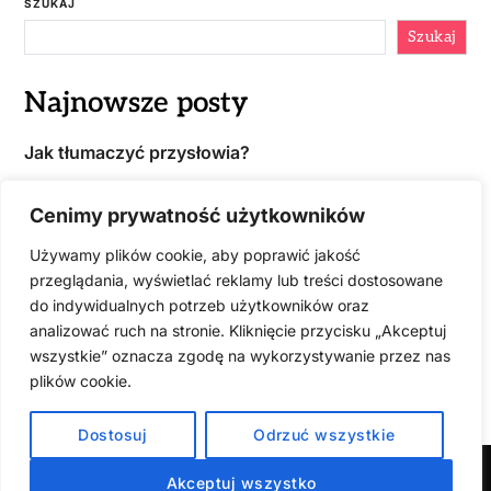
SZUKAJ
Szukaj
Najnowsze posty
Jak tłumaczyć przysłowia?
Jak przetłumaczyć stronę na WordPressie?
Cenimy prywatność użytkowników
Faktura w języku obcym – czy istnieje obowiązek
przetłumaczenia?
Używamy plików cookie, aby poprawić jakość
przeglądania, wyświetlać reklamy lub treści dostosowane
Jak zdobyć zlecenia na tłumaczenia?
do indywidualnych potrzeb użytkowników oraz
analizować ruch na stronie. Kliknięcie przycisku „Akceptuj
Jaki tłumacz najlepiej tłumaczy?
wszystkie” oznacza zgodę na wykorzystywanie przez nas
plików cookie.
KATEGORIE
Dostosuj
Odrzuć wszystkie
Akceptuj wszystko