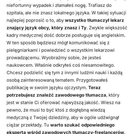
niefortunny wypadek i złamałeś nogę. Trafiasz do
szpitala, ale nie znasz lokalnego języka. W takiej sytuacji
najlepiej poprosić o to, aby
wszystko tłumaczył lekarz
znający język obcy, który znasz i Ty
. Zwykle większość
kadry medycznej dość dobrze posługuje się angielskim.
W ten sposób będziesz mógł komunikować się z
pielęgniarkami i powiedzieć o wszystkim lekarzowi
prowadzącemu. Wyobraźmy sobie, że jesteś
naukowcem. Właśnie odkryłeś coś niesamowitego.
Chcesz podzielić się tym z innymi ludźmi nauki i każdą
osobą zainteresowaną tematem. Przygotowałeś
publikację w swoim języku ojczystym.
Teraz
potrzebujesz znaleźć zawodowego tłumacza
, który
jest w stanie Ci oferować najwyższą jakość. Wiesz na
pewno, że musi to być ktoś z dogłębną wiedzą
medyczną z Twojej dziedziny, aby w ogóle udźwignął
ciężar przekłady. Tu
warto szukać odpowiedniego
eksperta wśród zawodowych tłumaczy-freelancerów,